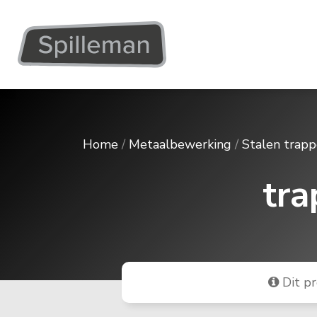
Home
/
Metaalbewerking
/
Stalen trap
tr
Dit pr