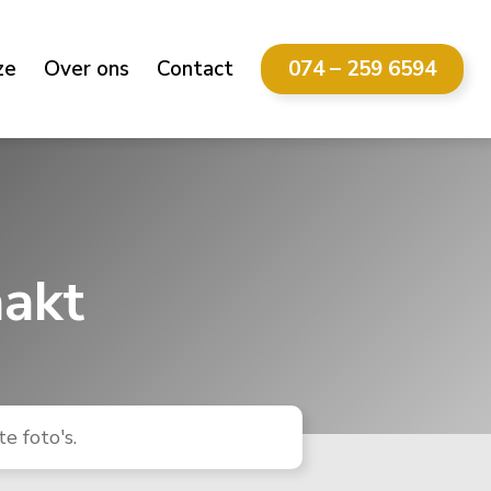
ze
Over ons
Contact
074 – 259 6594
akt
e foto's.