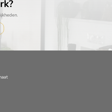
rk?
ijkheden.
maat