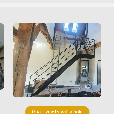
Gaaf, zoiets wil ik ook!