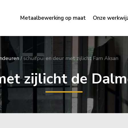
Metaalbewerking op maat
Onze werkwij
endeuren
/
schuifpui en deur met zijlicht Fam Aksan
met zijlicht de Dal