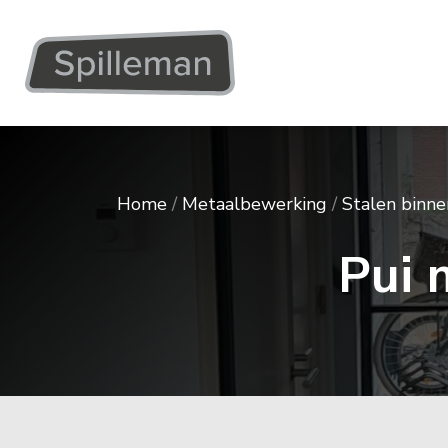
Home
/
Metaalbewerking
/
Stalen binn
Pui 