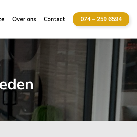
ze
Over ons
Contact
074 – 259 6594
meden