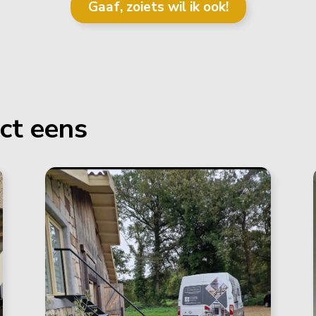
Gaaf, zoiets wil ik ook!
ect eens