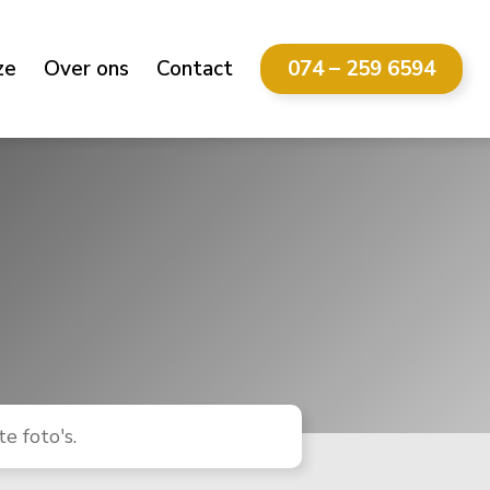
ze
Over ons
Contact
074 – 259 6594
e foto's.