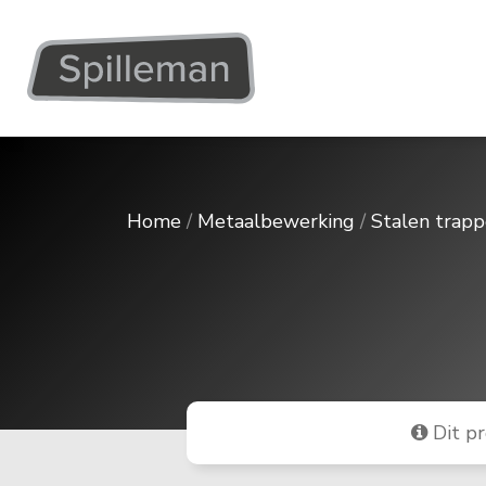
Home
/
Metaalbewerking
/
Stalen trap
Dit pr