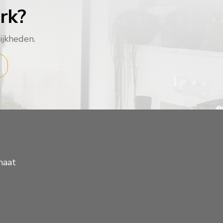
rk?
ijkheden.
maat