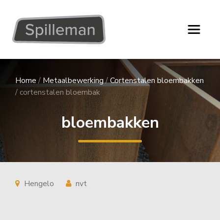
Home
/
Metaalbewerking
/
Cortenstalen bloembakken
/
cortenstalen bloembak
bloembakken
Hengelo
nvt