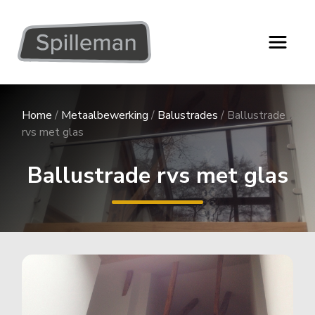
Home
/
Metaalbewerking
/
Balustrades
/
Ballustrade
rvs met glas
Ballustrade rvs met glas