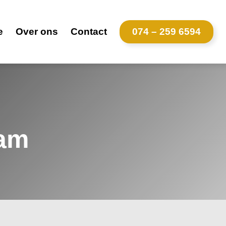
e
Over ons
Contact
074 – 259 6594
dam