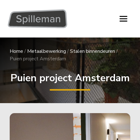
Home
/
Metaalbewerking
/
Stalen binnendeuren
/
Puien project Amsterdam
Puien project Amsterdam