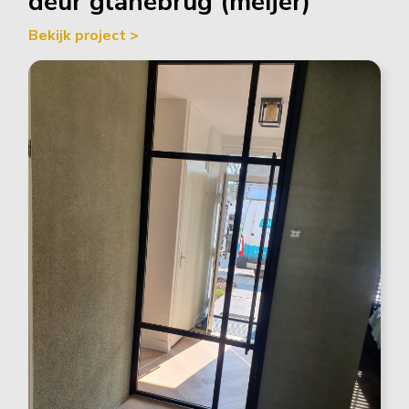
deur glanebrug (meijer)
Bekijk project >